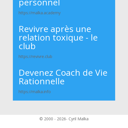
personnel
https://malka.academy
Revivre après une
relation toxique - le
club
https://revivre.club
Devenez Coach de Vie
Rationnelle
https://malka.info
© 2000 - 2026- Cyril Malka