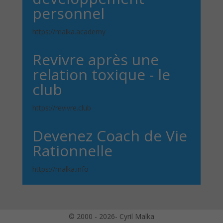
personnel
https://malka.academy
Revivre après une
relation toxique - le
club
https://revivre.club
Devenez Coach de Vie
Rationnelle
https://malka.info
© 2000 - 2026- Cyril Malka