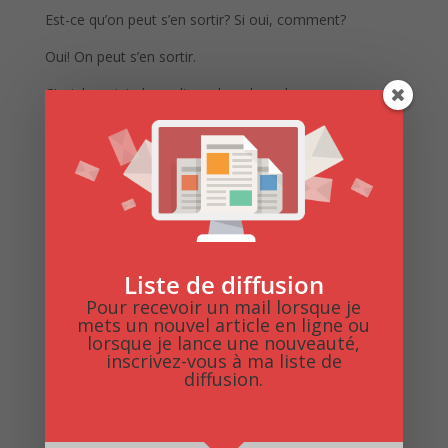
Est-ce qu’on peut s’en sortir? Si oui, comment?
Oui! On peut s’en sortir.
C’est le sujet de ce livre dans lequel nous voyons les
caractéristiques du narcissique, comment il influence la
vie de couple et surtout comment il influence la vie de
l’enfant. Quelles sont les croyances qui seront
implantées dans le cerveau de l’enfant de Narcisse,
qu’en faire et comment s’en débarasser.
Vous pouvez trouver ce livre au format papier sur
amazon, ici:
https://malka.fr/narcisse/
Liste de diffusion
Pour recevoir un mail lorsque je
Acheter Enfant de Narcisse au format Epub (Kobo)
mets un nouvel article en ligne ou
lorsque je lance une nouveauté,
inscrivez-vous à ma liste de
diffusion.