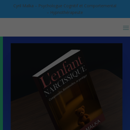
Cyril Malka – Psychologue Cognitif et Comportemental
– Hypnothérapeute