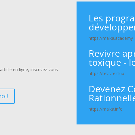
Les progr
développe
https://malka.academy
Revivre ap
toxique - l
rticle en ligne, inscrivez-vous
https://revivre.club
Devenez C
Rationnell
oi!
https://malka.info