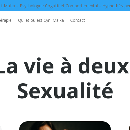
ril Malka – Psychologue Cognitif et Comportemental – Hypnothérape
érapie
Qui et où est Cyril Malka
Contact
La vie à deux
Sexualité