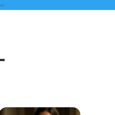
ute
-