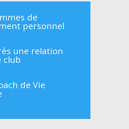
ammes de
ment personnel
rès une relation
e club
oach de Vie
e