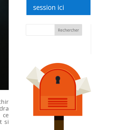
session ici
Rechercher
chir
dra
 ce
 si