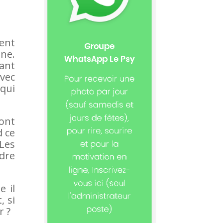
ent
ne.
ant
avec
qui
ont
d ce
Les
dre
e il
, si
r ?