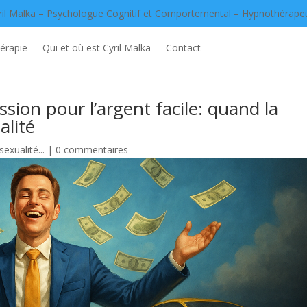
ril Malka – Psychologue Cognitif et Comportemental – Hypnothérape
érapie
Qui et où est Cyril Malka
Contact
ssion pour l’argent facile: quand la
alité
sexualité...
|
0 commentaires