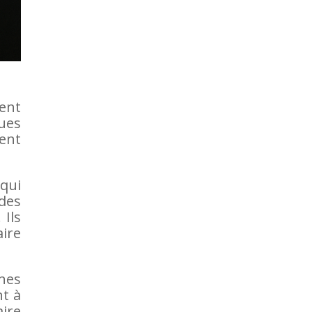
ent
ques
gent
 qui
des
Ils
aire
nes
nt à
ire