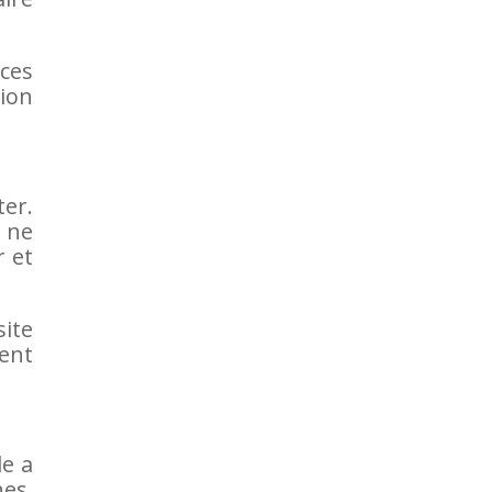
ces
tion
ter.
 ne
r et
ite
ent
le a
nes.