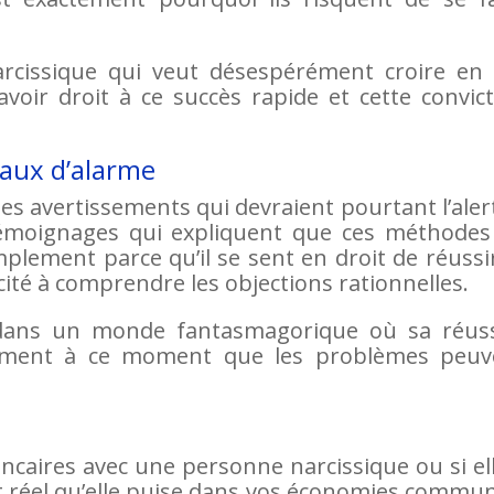
narcissique qui veut désespérément croire en 
avoir droit à ce succès rapide et cette convic
naux d’alarme
es avertissements qui devraient pourtant l’aler
témoignages qui expliquent que ces méthodes
plement parce qu’il se sent en droit de réussi
ité à comprendre les objections rationnelles.
r dans un monde fantasmagorique où sa réuss
cisément à ce moment que les problèmes peuv
.
e
caires avec une personne narcissique ou si el
est réel qu’elle puise dans vos économies commu