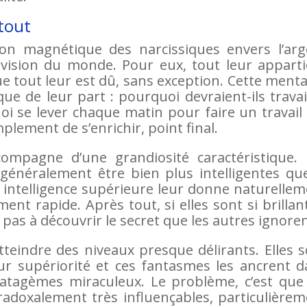
 tout
on magnétique des narcissiques envers l’arg
eur vision du monde. Pour eux, tout leur appart
e tout leur est dû, sans exception. Cette menta
 de leur part : pourquoi devraient-ils travai
i se lever chaque matin pour faire un travail
mplement de s’enrichir, point final.
compagne d’une grandiosité caractéristique. 
généralement être bien plus intelligentes que
 intelligence supérieure leur donne naturelle
nt rapide. Après tout, si elles sont si brillan
pas à découvrir le secret que les autres ignoren
tteindre des niveaux presque délirants. Elles 
ur supériorité et ces fantasmes les ancrent d
atagèmes miraculeux. Le problème, c’est que 
adoxalement très influençables, particulièrem