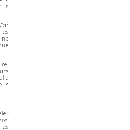
 le
Car
les
 ne
ique
re.
eurs
elle
ous
ler
ère,
les