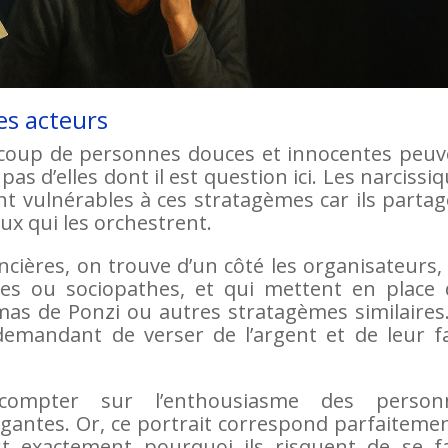
es acteurs
aucoup de personnes douces et innocentes peuv
as d’elles dont il est question ici. Les narcissi
t vulnérables à ces stratagèmes car ils parta
eux qui les orchestrent.
ncières, on trouve d’un côté les organisateurs,
ues ou sociopathes, et qui mettent en place 
s de Ponzi ou autres stratagèmes similaires. 
 demandant de verser de l’argent et de leur f
compter sur l’enthousiasme des person
ogantes. Or, ce portrait correspond parfaiteme
t exactement pourquoi ils risquent de se fa