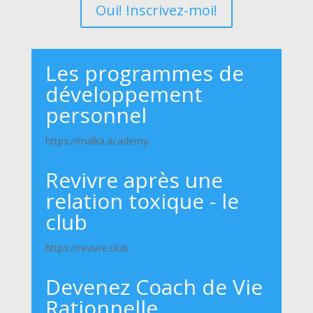
Oui! Inscrivez-moi!
Les programmes de
développement
personnel
https://malka.academy
Revivre après une
relation toxique - le
club
https://revivre.club
Devenez Coach de Vie
Rationnelle