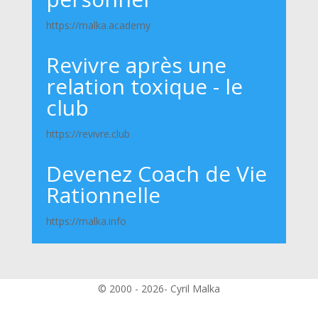
https://malka.academy
Revivre après une
relation toxique - le
club
https://revivre.club
Devenez Coach de Vie
Rationnelle
https://malka.info
© 2000 - 2026- Cyril Malka