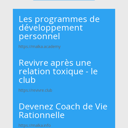
Les programmes de
développement
personnel
https://malka.academy
Revivre après une
relation toxique - le
club
https://revivre.club
Devenez Coach de Vie
Rationnelle
https://malka.info