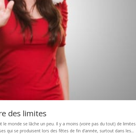
re des limites
t le monde se lâche un peu. Il y a moins (voire pas du tout) de limites
ses qui se produisent lors des fêtes de fin d’année, surtout dans les...