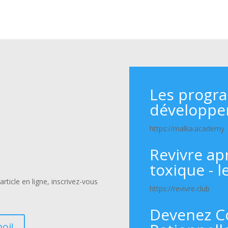
Les progr
développe
https://malka.academy
Revivre ap
toxique - l
rticle en ligne, inscrivez-vous
https://revivre.club
Devenez C
oi!