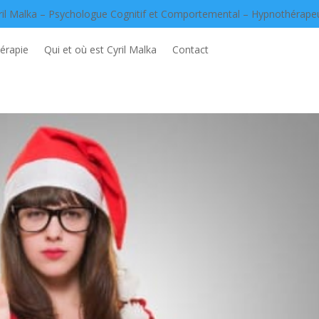
ril Malka – Psychologue Cognitif et Comportemental – Hypnothérape
érapie
Qui et où est Cyril Malka
Contact