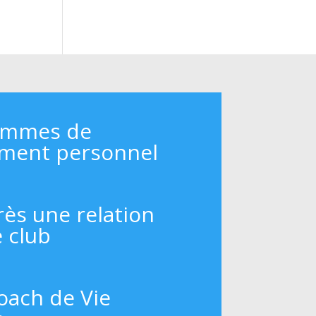
ammes de
ment personnel
rès une relation
e club
oach de Vie