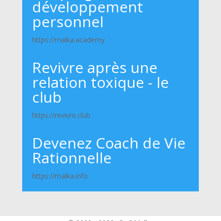
développement
personnel
https://malka.academy
Revivre après une
relation toxique - le
club
https://revivre.club
Devenez Coach de Vie
Rationnelle
https://malka.info