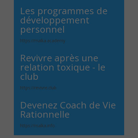
Les programmes de
développement
personnel
https://malka.academy
Revivre après une
relation toxique - le
club
https://revivre.club
Devenez Coach de Vie
Rationnelle
https://malka.info