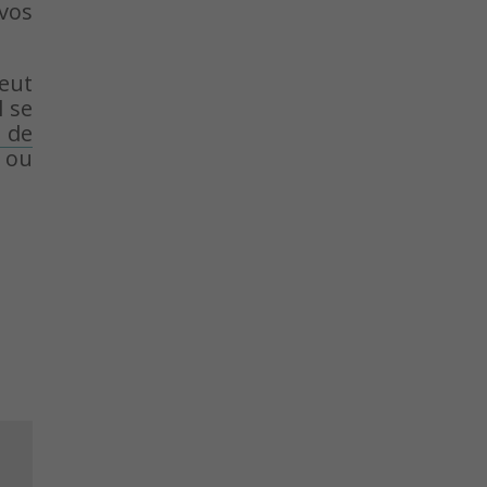
 vos
peut
l se
 de
 ou