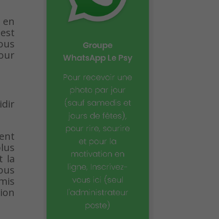
 en
est
vous
our
idir
ent
lus
t la
vous
mis
sion