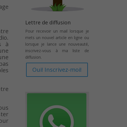
gage
Lettre de diffusion
tre
Pour recevoir un mail lorsque je
dio.
mets un nouvel article en ligne ou
s à
lorsque je lance une nouveauté,
une
inscrivez-vous à ma liste de
 une
diffusion.
pas
Oui! Inscrivez-moi!
les
tre
vous
ster
pour