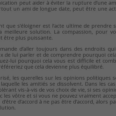
ation peut aider à éviter la rupture d’une am
urtout un ami de longue date, peut être une ac
nt que s’éloigner est l’acte ultime de prendre 
la meilleure solution. La compassion, pour vo
t être plus puissante.
mande d’aller toujours dans des endroits qui 
eux de lui parler et de comprendre pourquoi cel
z-lui pourquoi cela vous est difficile et com
éféreriez que cela devienne plus équilibré.
é, les querelles sur les opinions politiques 
aquelle les amitiés se dissolvent. Dans les ca
rant vis-à-vis de vos choix de vie, si ses opin
 les vôtre et si vous ne pouvez vraiment acce
d’être d’accord à ne pas être d’accord, alors pa
lution.