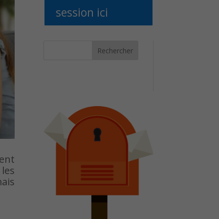
session ici
Rechercher
ment
 les
mais