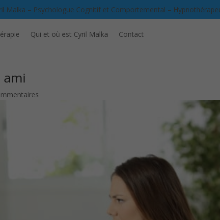
ril Malka – Psychologue Cognitif et Comportemental – Hypnothérape
érapie
Qui et où est Cyril Malka
Contact
 ami
ommentaires