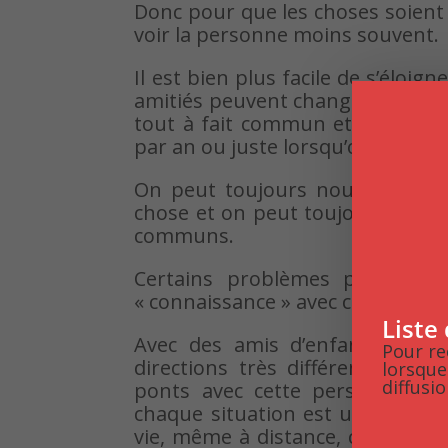
Donc pour que les choses soient 
voir la personne moins souvent.
Il est bien plus facile de s’éloig
amitiés peuvent changer avec le 
tout à fait commun et logique d
par an ou juste lorsqu’on se ren
On peut toujours nouer de nouv
chose et on peut toujours se tr
communs.
Certains problèmes peuvent ê
« connaissance » avec certains am
Liste
Avec des amis d’enfance, il e
Pour re
directions très différentes. M
lorsque
diffusio
ponts avec cette personne? O
chaque situation est unique, s’i
vie, même à distance, cela pourr