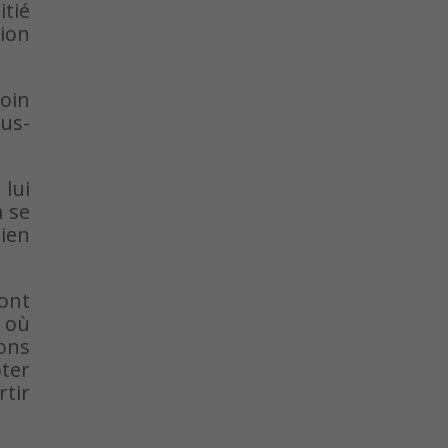
itié
tion
soin
us-
lui
a se
bien
sont
s où
ions
pter
rtir