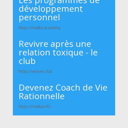
développement
personnel
https://malka.academy
Revivre après une
relation toxique - le
club
https://revivre.club
Devenez Coach de Vie
Rationnelle
https://malka.info