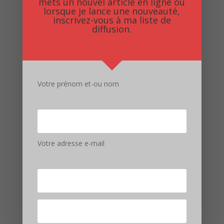
mets un nouvel article en ligne ou
lorsque je lance une nouveauté,
inscrivez-vous à ma liste de
diffusion.
Votre prénom et-ou nom
Enregistrer mon nom, mon e-mail et mon site dans
le navigateur pour mon prochain commentaire.
Soumettre le commentaire
Votre adresse e-mail