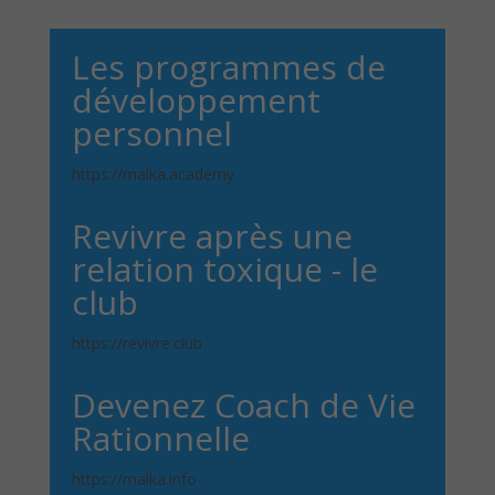
Les programmes de
développement
personnel
https://malka.academy
Revivre après une
relation toxique - le
club
https://revivre.club
Devenez Coach de Vie
Rationnelle
https://malka.info