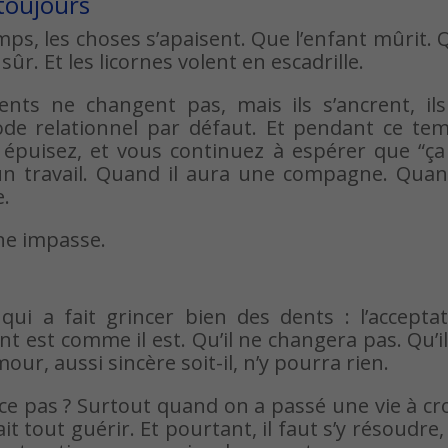
toujours
ps, les choses s’apaisent. Que l’enfant mûrit. Q
ûr. Et les licornes volent en escadrille.
ts ne changent pas, mais ils s’ancrent, ils
ode relationnel par défaut. Et pendant ce tem
s épuisez, et vous continuez à espérer que “ça
n travail. Quand il aura une compagne. Quand
e.
une impasse.
qui a fait grincer bien des dents : l’accepta
nt est comme il est. Qu’il ne changera pas. Qu’i
ur, aussi sincère soit-il, n’y pourra rien.
st-ce pas ? Surtout quand on a passé une vie à cr
 tout guérir. Et pourtant, il faut s’y résoudre,