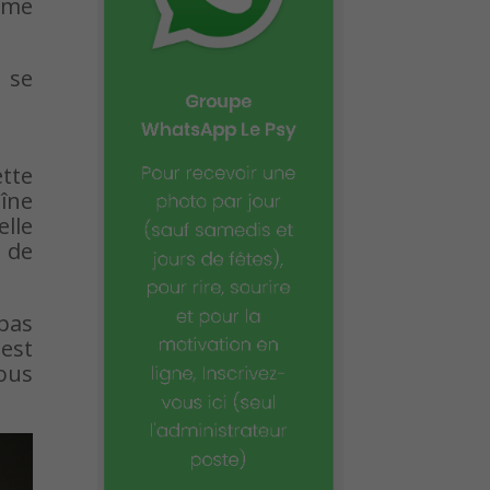
même
 se
ette
îne
elle
 de
 pas
est
ous