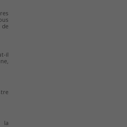
tres
vous
 de
-il
ine,
stre
 la