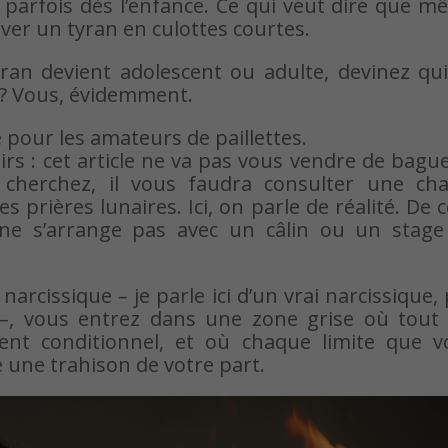
ne, parfois dès l’enfance. Ce qui veut dire que 
ver un tyran en culottes courtes.
an devient adolescent ou adulte, devinez qui
 ? Vous, évidemment.
pour les amateurs de paillettes.
airs : cet article ne va pas vous vendre de bagu
 cherchez, il vous faudra consulter une cha
s prières lunaires. Ici, on parle de réalité. De c
 ne s’arrange pas avec un câlin ou un stage
arcissique – je parle ici d’un vrai narcissique,
–, vous entrez dans une zone grise où tout 
ient conditionnel, et où chaque limite que v
 une trahison de votre part.