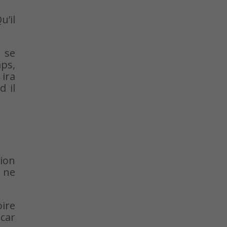
u’il
 se
ps,
 ira
 il
tion
l ne
oire
 car