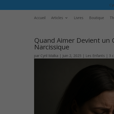
Cy
Accueil
Articles
Livres
Boutique
Th
Quand Aimer Devient un C
Narcissique
par
Cyril Malka
|
Juin 2, 2025
|
Les Enfants
|
3 