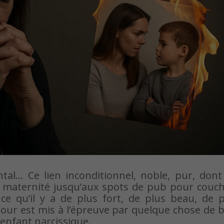
ntal… Ce lien inconditionnel, noble, pur, don
a maternité jusqu’aux spots de pub pour couch
 ce qu’il y a de plus fort, de plus beau, de 
amour est mis à l’épreuve par quelque chose de 
 enfant narcissique.