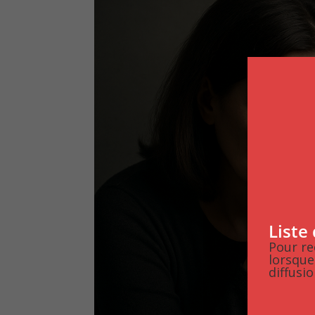
Liste
Pour re
lorsque
diffusio