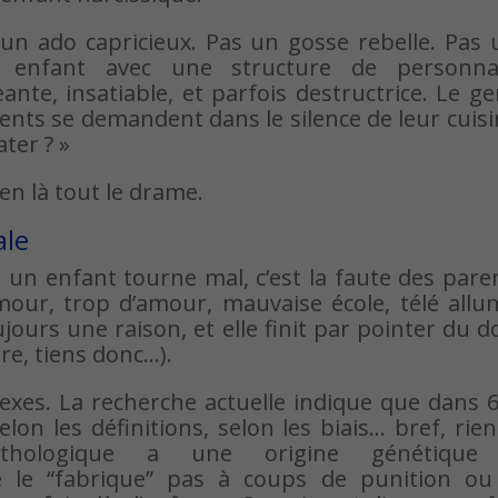
 un ado capricieux. Pas un gosse rebelle. Pas
n enfant avec une structure de personnal
te, insatiable, et parfois destructrice. Le g
rents se demandent dans le silence de leur cuisi
ater ? »
bien là tout le drame.
ale
d un enfant tourne mal, c’est la faute des pare
mour, trop d’amour, mauvaise école, télé allu
jours une raison, et elle finit par pointer du d
re, tiens donc…).
exes. La recherche actuelle indique que dans 
lon les définitions, selon les biais… bref, rie
pathologique a une origine génétique
 le “fabrique” pas à coups de punition ou