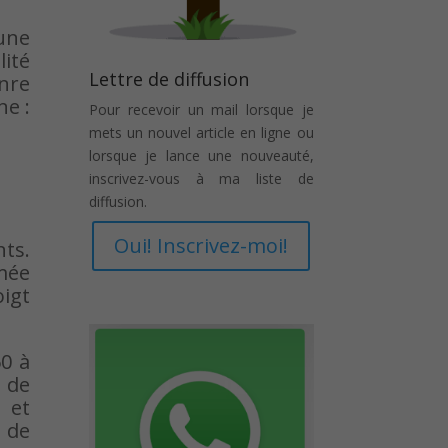
 une
ité
Lettre de diffusion
enre
ne :
Pour recevoir un mail lorsque je
mets un nouvel article en ligne ou
lorsque je lance une nouveauté,
inscrivez-vous à ma liste de
diffusion.
Oui! Inscrivez-moi!
nts.
mée
oigt
60 à
n de
 et
 de