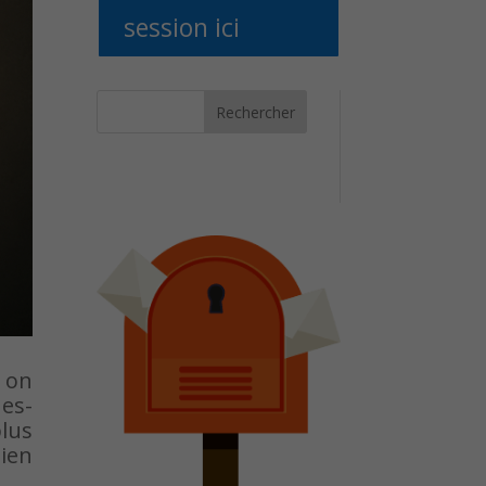
session ici
Rechercher
t on
es-
plus
bien