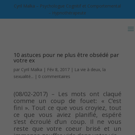
Cyril Malka – Psychologue Cognitif et Comportemental
– Hypnothérapeute
10 astuces pour ne plus être obsédé par
votre ex
par
Cyril Malka
|
Fév 8, 2017
|
La vie à deux, la
sexualité...
|
0 commentaires
(08/02-2017) – Les mots ont claqué
comme un coup de fouet: « C’est
fini ». Tout ce que vous croyiez, tout
ce que vous aviez planifié, espéré
s’est écroulé d’un coup. Il ne vous
reste que votre coeur brisé et un