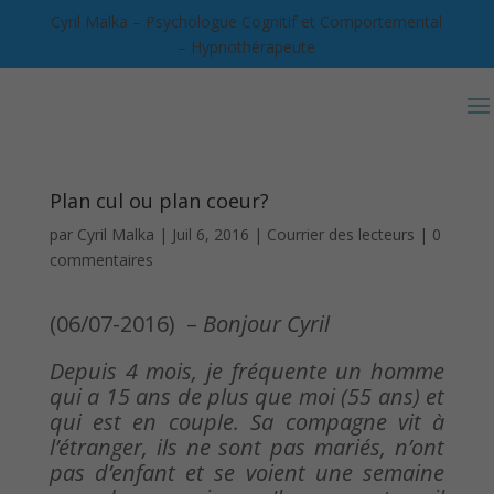
Cyril Malka – Psychologue Cognitif et Comportemental
– Hypnothérapeute
Plan cul ou plan coeur?
par
Cyril Malka
|
Juil 6, 2016
|
Courrier des lecteurs
|
0
commentaires
(06/07-2016) –
Bonjour Cyril
Depuis 4 mois, je fréquente un homme
qui a 15 ans de plus que moi (55 ans) et
qui est en couple. Sa compagne vit à
l’étranger, ils ne sont pas mariés, n’ont
pas d’enfant et se voient une semaine