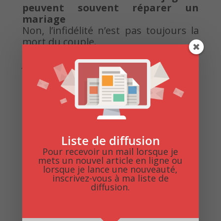
peuvent souvent réparer un
mariage
Non, l’infidélité n’est pas toujours la
mort du couple.
Je ne parle pas ici des infidélités à
répétition, bien entendu, mais
certaines liaisons ont requinqué un
mariage.
Los de ce processus, l’homme réalise
et comprend ce qu’il veut pour le
Liste de diffusion
reste de sa vie et que cette nouvelle
Pour recevoir un mail lorsque je
relation n’est, somme toute, pas
mets un nouvel article en ligne ou
aussi fantastique que cela.
lorsque je lance une nouveauté,
inscrivez-vous à ma liste de
Cela peut même le vacciner pour le
diffusion.
futur.
Réfléchissez-y néanmoins à deux fois