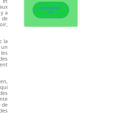
 et
 aux
 y a
 de
oir,
 la
t un
 les
 des
sent
ien,
qui
 des
nte
e de
des