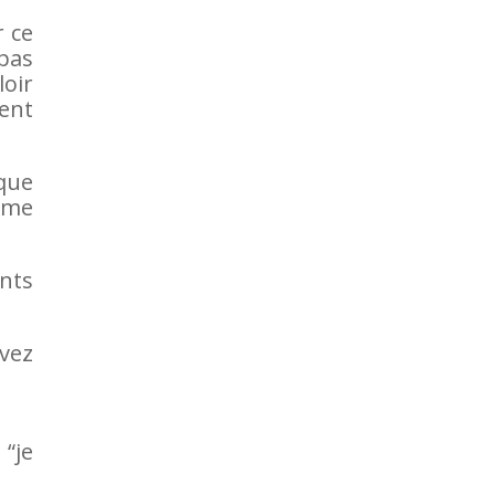
r ce
pas
loir
ment
 que
omme
ents
avez
 “je