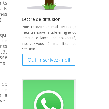
ents
’ils
nes
)
Lettre de diffusion
Pour recevoir un mail lorsque je
mets un nouvel article en ligne ou
 qui
lorsque je lance une nouveauté,
n de
inscrivez-vous à ma liste de
nts
diffusion.
 tôt
sse
Oui! Inscrivez-moi!
ne.
s de
 ne
e la
ver