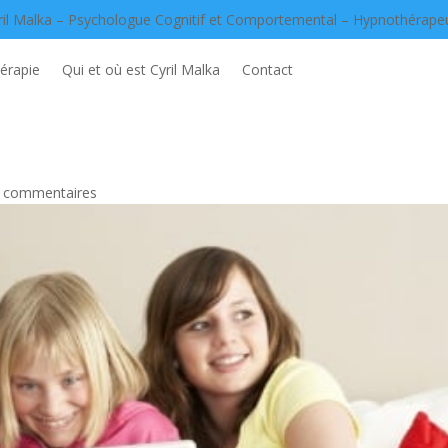
ril Malka – Psychologue Cognitif et Comportemental – Hypnothérape
érapie
Qui et où est Cyril Malka
Contact
 commentaires