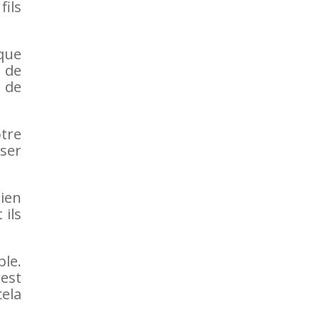
fils
que
t de
t de
otre
sser
bien
 ils
le.
 est
cela