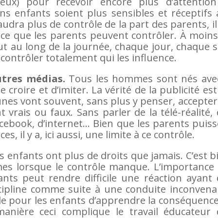
eux) pour recevoir encore plus d’attention
ins enfants soient plus sensibles et réceptifs
faudra plus de contrôle de la part des parents, il
ce que les parents peuvent contrôler. À moins
ut au long de la journée, chaque jour, chaque s
contrôler totalement qui les influence.
autres médias.
Tous les hommes sont nés avec
e croire et d’imiter. La vérité de la publicité es
unes vont souvent, sans plus y penser, accepter
 vrais ou faux. Sans parler de la télé-réalité,
Facebook, d’internet… Bien que les parents puis
s, il y a, ici aussi, une limite à ce contrôle.
 enfants ont plus de droits que jamais. C’est b
es lorsque le contrôle manque. L’importance 
ants peut rendre difficile une réaction ayant
scipline comme suite à une conduite inconvena
cile pour les enfants d’apprendre la conséquenc
anière ceci complique le travail éducateur 