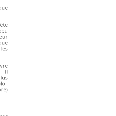
 que
pête
 peu
leur
 que
 les
ivre
 Il
lus
oi.
ore)