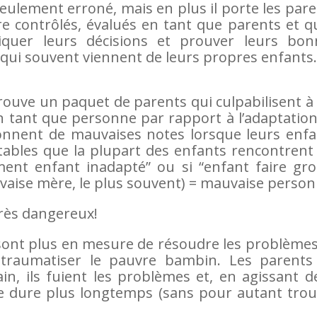
seulement erroné, mais en plus il porte les par
tre contrôlés, évalués en tant que parents et qu
pliquer leurs décisions et prouver leurs bon
s (qui souvent viennent de leurs propres enfants.
trouve un paquet de parents qui culpabilisent à
n tant que personne par rapport à l’adaptatio
donnent de mauvaises notes lorsque leurs enfa
tables que la plupart des enfants rencontrent
ment enfant inadapté” ou si “enfant faire gro
vaise mère, le plus souvent) = mauvaise person
Très dangereux!
ne sont plus en mesure de résoudre les problème
 traumatiser le pauvre bambin. Les parents
n, ils fuient les problèmes et, en agissant d
ue dure plus longtemps (sans pour autant trou