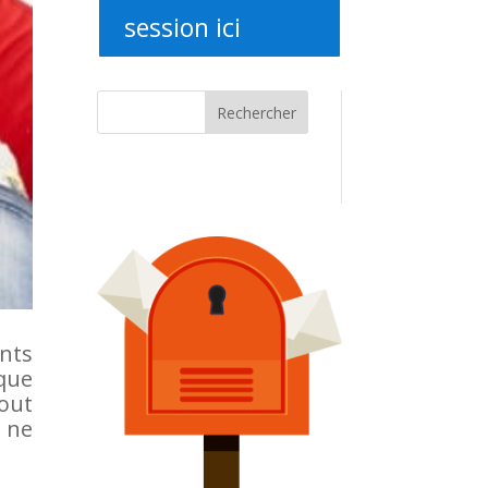
session ici
Rechercher
ants
 que
out
s ne