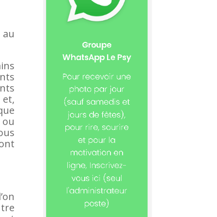
 au
ins
nts
ants
 et,
 que
d ou
ous
 ont
l’on
tre