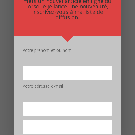
mets un nouvel article en ligne ou
lorsque je lance une nouveauté,
inscrivez-vous à ma liste de
diffusion.
Votre prénom et-ou nom
Enregistrer mon nom, mon e-mail et mon site dans
le navigateur pour mon prochain commentaire.
Soumettre le commentaire
Votre adresse e-mail