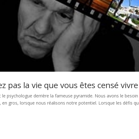
ez pas la vie que vous êtes censé vivre
 le psychologue derrière la fameuse pyramide. Nous avons le besoin
t, en gros, lorsque nous réalisons notre potentiel. Lorsque les défis q