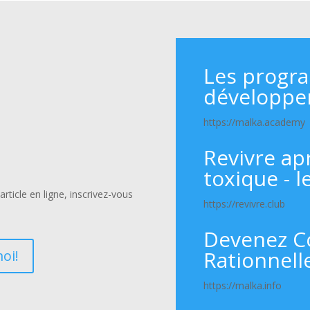
Les progr
développe
https://malka.academy
Revivre ap
toxique - l
rticle en ligne, inscrivez-vous
https://revivre.club
Devenez C
Rationnell
oi!
https://malka.info