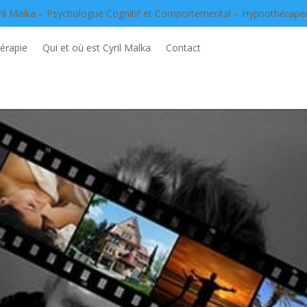
ril Malka – Psychologue Cognitif et Comportemental – Hypnothérape
érapie
Qui et où est Cyril Malka
Contact