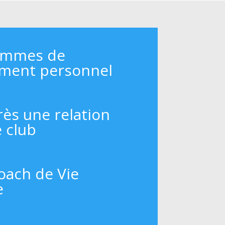
ammes de
ment personnel
rès une relation
e club
oach de Vie
e