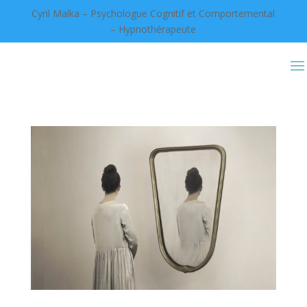
Cyril Malka – Psychologue Cognitif et Comportemental
– Hypnothérapeute