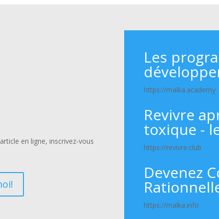
Les progr
développe
https://malka.academy
Revivre ap
toxique - l
rticle en ligne, inscrivez-vous
https://revivre.club
Devenez C
Rationnell
oi!
https://malka.info