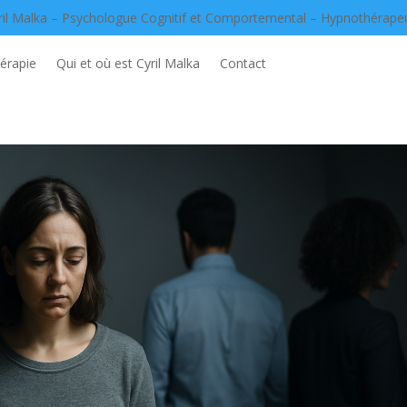
ril Malka – Psychologue Cognitif et Comportemental – Hypnothérape
érapie
Qui et où est Cyril Malka
Contact