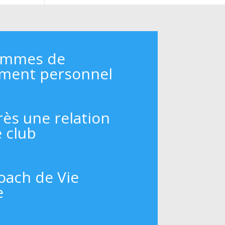
ammes de
ment personnel
rès une relation
e club
oach de Vie
e