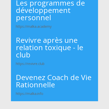
Les programmes de
développement
personnel
https://malka.academy
Revivre après une
relation toxique - le
club
https://revivre.club
Devenez Coach de Vie
Rationnelle
https://malka.info