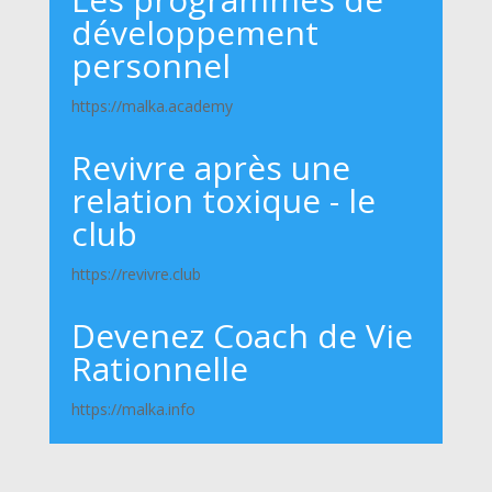
développement
personnel
https://malka.academy
Revivre après une
relation toxique - le
club
https://revivre.club
Devenez Coach de Vie
Rationnelle
https://malka.info