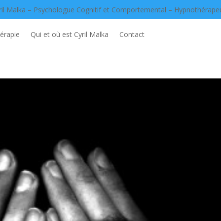
ril Malka – Psychologue Cognitif et Comportemental – Hypnothérape
érapie
Qui et où est Cyril Malka
Contact