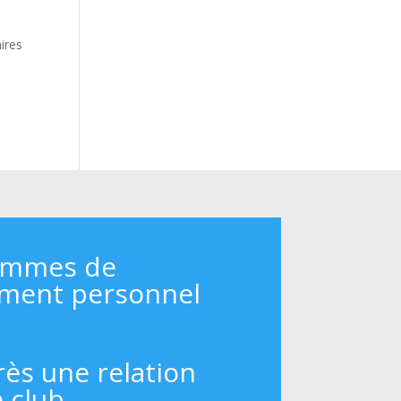
aires
e
ammes de
ment personnel
rès une relation
e club