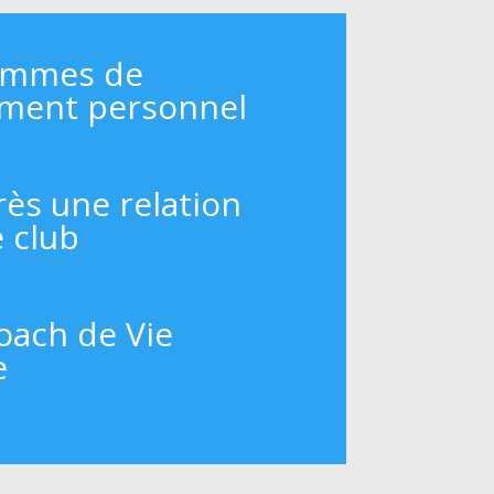
ammes de
ment personnel
rès une relation
e club
oach de Vie
e