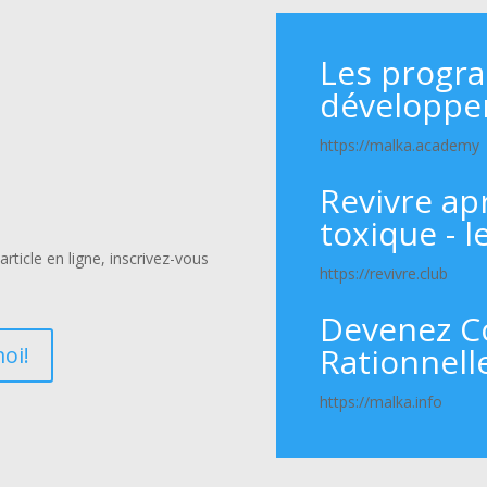
Les progr
développe
https://malka.academy
Revivre ap
toxique - l
rticle en ligne, inscrivez-vous
https://revivre.club
Devenez C
Rationnell
oi!
https://malka.info