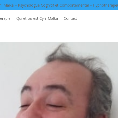
ril Malka – Psychologue Cognitif et Comportemental – Hypnothérape
érapie
Qui et où est Cyril Malka
Contact