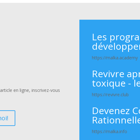
Les progr
développe
https://malka.academy
Revivre ap
toxique - l
rticle en ligne, inscrivez-vous
https://revivre.club
Devenez C
Rationnell
oi!
https://malka.info