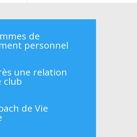
ammes de
ment personnel
rès une relation
e club
oach de Vie
e