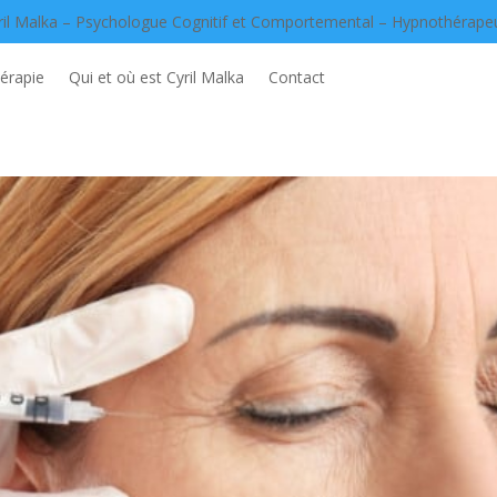
ril Malka – Psychologue Cognitif et Comportemental – Hypnothérape
érapie
Qui et où est Cyril Malka
Contact