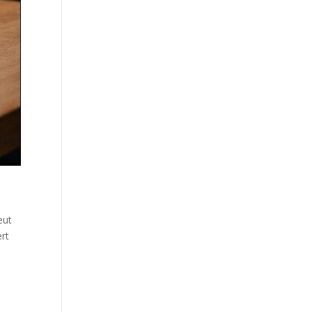
eut
ert