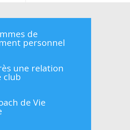
ammes de
ment personnel
rès une relation
e club
oach de Vie
e