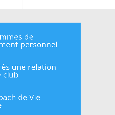
ammes de
ment personnel
rès une relation
e club
oach de Vie
e