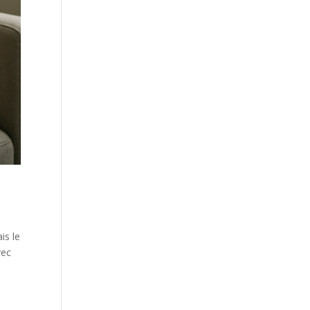
is le
vec