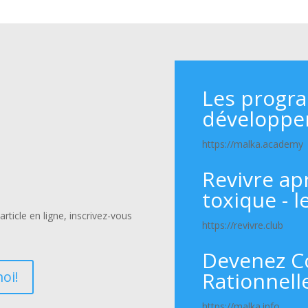
Les progr
développe
https://malka.academy
Revivre ap
toxique - l
rticle en ligne, inscrivez-vous
https://revivre.club
Devenez C
Rationnell
oi!
https://malka.info