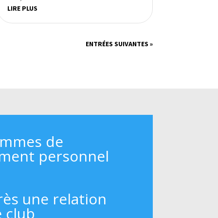
LIRE PLUS
ENTRÉES SUIVANTES »
ammes de
ment personnel
rès une relation
e club