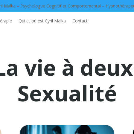
ril Malka – Psychologue Cognitif et Comportemental – Hypnothérape
érapie
Qui et où est Cyril Malka
Contact
La vie à deux
Sexualité