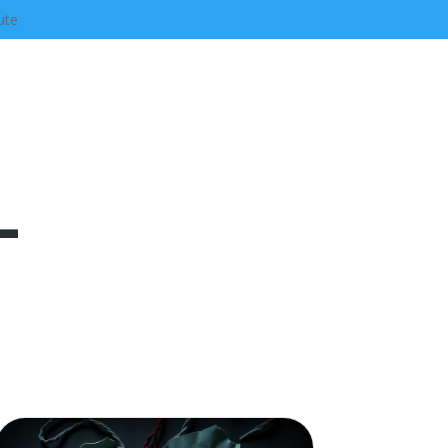
ute
-