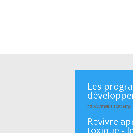
Les progr
développe
https://malka.academy
Revivre ap
toxique - l